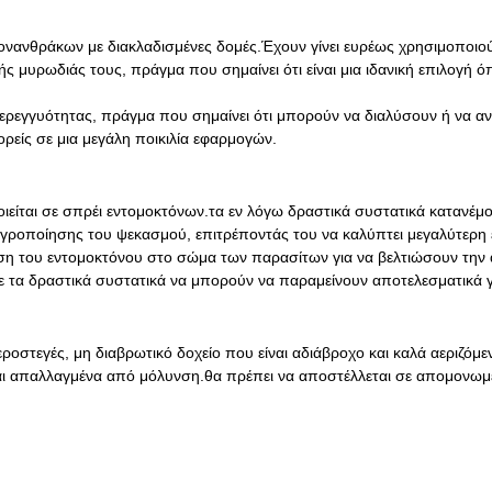
ογονανθράκων με διακλαδισμένες δομές.Έχουν γίνει ευρέως χρησιμοποιο
ής μυρωδιάς τους, πράγμα που σημαίνει ότι είναι μια ιδανική επιλογή 
ερεγγυότητας, πράγμα που σημαίνει ότι μπορούν να διαλύσουν ή να αν
ορείς σε μια μεγάλη ποικιλία εφαρμογών.
είται σε σπρέι εντομοκτόνων.τα εν λόγω δραστικά συστατικά κατανέμο
υγροποίησης του ψεκασμού, επιτρέποντάς του να καλύπτει μεγαλύτερη ε
η του εντομοκτόνου στο σώμα των παρασίτων για να βελτιώσουν την α
ε τα δραστικά συστατικά να μπορούν να παραμείνουν αποτελεσματικά γ
ροστεγές, μη διαβρωτικό δοχείο που είναι αδιάβροχο και καλά αεριζόμ
ίναι απαλλαγμένα από μόλυνση.θα πρέπει να αποστέλλεται σε απομονωμέ