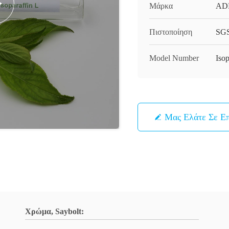
Μάρκα
AD
Πιστοποίηση
SGS
Model Number
Isop
Μας Ελάτε Σε Ε
Χρώμα, Saybolt: