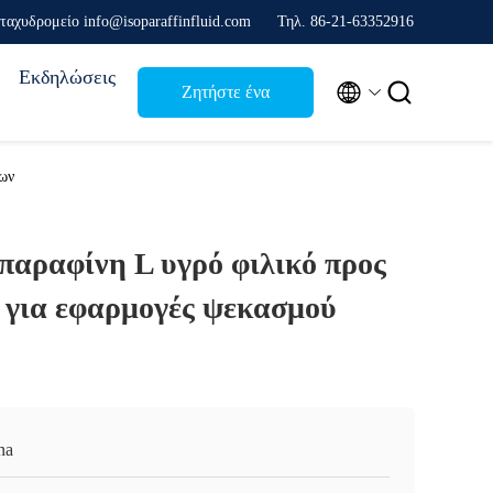
ταχυδρομείο info@isoparaffinfluid.com
Τηλ. 86-21-63352916
Εκδηλώσεις


Ζητήστε ένα
απόσπασμα
νων
παραφίνη L υγρό φιλικό προς
 για εφαρμογές ψεκασμού
na