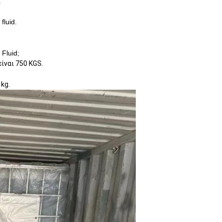
.
fluid.
 Fluid;
είναι 750 KGS.
 kg.