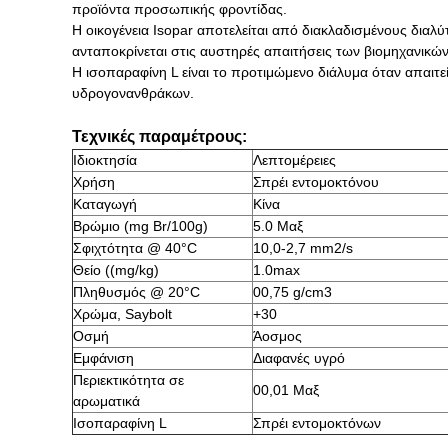
προϊόντα προσωπικής φροντίδας.
Η οικογένεια Isopar αποτελείται από διακλαδισμένους δια
ανταποκρίνεται στις αυστηρές απαιτήσεις των βιομηχανικών
Η ισοπαραφίνη L είναι το προτιμώμενο διάλυμα όταν απαι
υδρογονανθράκων.
Τεχνικές παραμέτρους:
Ιδιοκτησία
Λεπτομέρειες
Χρήση
Σπρέι εντομοκτόνου
Καταγωγή
Κίνα
Βρώμιο (mg Br/100g)
5.0 Μαξ
Σφιχτότητα @ 40°C
10,0-2,7 mm2/s
Θείο ((mg/kg)
1.0max
Πληθυσμός @ 20°C
00,75 g/cm3
Χρώμα, Saybolt
+30
Οσμή
Άοσμος
Εμφάνιση
Διαφανές υγρό
Περιεκτικότητα σε
00,01 Μαξ
αρωματικά
Ισοπαραφίνη L
Σπρέι εντομοκτόνων