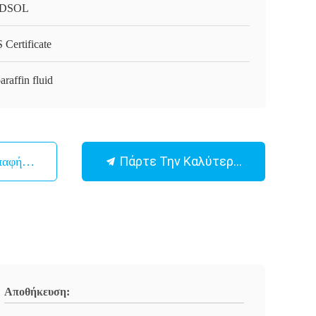
DSOL
 Certificate
araffin fluid
Πάρτε Την Καλύτερη Τιμή
παφή Με
Αποθήκευση: