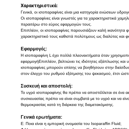
Χαρακτηριστικά:
Γενικά, οι ισοπαραφίνες είναι μια κατηγορία ενώσεων υδρ
Οι ισοπαραφίνες είναι γνωστές για τα χαρακτηριστικά χαμηλ
περαιτέρω στο εύρος εφαρμογών τους.
Επιπλέον, οι ισοπαραφίνες παρουσιάζουν καλή ικανότητα φ
χαρακτηριστικό τους καθιστά πολύτιμους ως διαλύτες και φ
Εφαρμογές:
Η ισοπαραφίνη L έχει πολλά πλεονεκτήματα όταν χρησιμοποι
εφαρμογήΕπιπλέον, βελτιώνει τις ιδιότητες εξάπλωσης και 
ισοπαραφίνες μπορούν επίσης να βοηθήσουν στην διείσδυσ
στον έλεγχο του ρυθμού εξάτμισης του ψεκασμού, έτσι ώστ
Συσκευή και αποστολή:
Το υγρό ισοπαραφίνης θα πρέπει να αποστέλλεται σε ένα αε
συσκευασίας πρέπει να είναι συμβατά με το υγρό και να ε
θερμοκρασίας κατά τη διάρκεια της διαμετακόμισης.
Γενικά ερωτήματα:
Ε: Ποια είναι η εμπορική ονομασία του Isoparaffin Fluid;