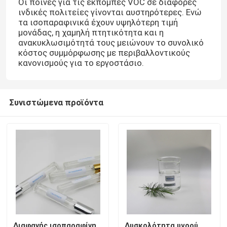
Οι ποινές για τις εκπομπές VOC σε διάφορες
ινδικές πολιτείες γίνονται αυστηρότερες. Ενώ
τα ισοπαραφινικά έχουν υψηλότερη τιμή
Περίπου εμείς
μονάδας, η χαμηλή πτητικότητα και η
ανακυκλωσιμότητά τους μειώνουν το συνολικό
κόστος συμμόρφωσης με περιβαλλοντικούς
Γύρος εργοστασίων
κανονισμούς για το εργοστάσιο.
Ποιοτικός έλεγχος
Συνιστώμενα προϊόντα
Μας ελάτε σε επαφή με
Ειδήσεις
Περιπτώσεις
Ρευστό Isoparaffin
Διαφανής ισοπαραφίνη
Δυσκολότητα υγρού