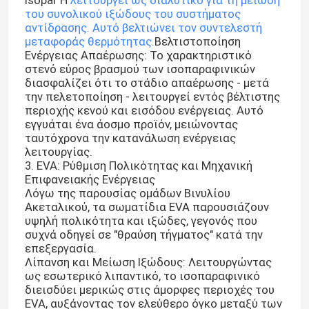
isopar H
λειτουργεί ως διαλυτικό για τη μείωση
του συνολικού ιξώδους του συστήματος
αντίδρασης. Αυτό βελτιώνει τον συντελεστή
μεταφοράς θερμότητας.
Βελτιστοποίηση
Ενέργειας Απαέρωσης: Το χαρακτηριστικό
στενό εύρος βρασμού των ισοπαραφινικών
διασφαλίζει ότι το στάδιο απαέρωσης - μετά
την πελετοποίηση - λειτουργεί εντός βέλτιστης
περιοχής κενού και εισόδου ενέργειας. Αυτό
εγγυάται ένα άοσμο προϊόν, μειώνοντας
ταυτόχρονα την κατανάλωση ενέργειας
λειτουργίας.
3. EVA: Ρύθμιση Πολικότητας και Μηχανική
Επιφανειακής Ενέργειας
Λόγω της παρουσίας ομάδων Βινυλίου
Ακεταλικού, τα σωματίδια EVA παρουσιάζουν
υψηλή πολικότητα και ιξώδες, γεγονός που
συχνά οδηγεί σε "θραύση τήγματος" κατά την
επεξεργασία.
Λίπανση και Μείωση Ιξώδους: Λειτουργώντας
ως εσωτερικό λιπαντικό, το ισοπαραφινικό
διεισδύει μερικώς στις άμορφες περιοχές του
EVA, αυξάνοντας τον ελεύθερο όγκο μεταξύ των