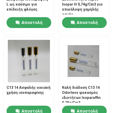
L ως καύσιμο για
Isopar H 0,74g/Cm3 για
επίδειξη φλόγας
επικάλυψη χαμηλής
Ρευστό Λ Isopar
οσμής
Αποστολή
Αποστολή
Ρευστό Isopar Μ
ερώτησης
ερώτησης
N-παραφίνη
Διαλύτης υδρογονανθράκων
C13 14 ισοπαραφίνη
C13 14 Ασφαλής οικιακή
Καλή διάδοση C13 14
Ρευστό Isopar Χ
χρήση ισοπαραφίνης
Odorless ψεκασμός
ιδιοτήτων Isoparaffin
0.75g/Cm3
Ρευστό Γ Isopar
Αποστολή
Αποστολή