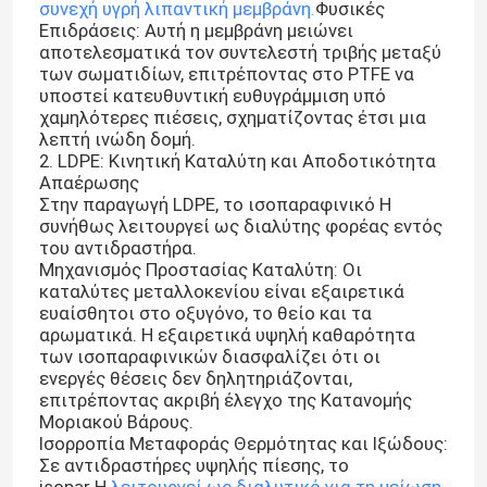
συνεχή υγρή λιπαντική μεμβράνη.
Φυσικές
Επιδράσεις: Αυτή η μεμβράνη μειώνει
αποτελεσματικά τον συντελεστή τριβής μεταξύ
των σωματιδίων, επιτρέποντας στο PTFE να
υποστεί κατευθυντική ευθυγράμμιση υπό
χαμηλότερες πιέσεις, σχηματίζοντας έτσι μια
λεπτή ινώδη δομή.
2. LDPE: Κινητική Καταλύτη και Αποδοτικότητα
Απαέρωσης
Στην παραγωγή LDPE, το ισοπαραφινικό H
συνήθως λειτουργεί ως διαλύτης φορέας εντός
του αντιδραστήρα.
Μηχανισμός Προστασίας Καταλύτη: Οι
καταλύτες μεταλλοκενίου είναι εξαιρετικά
ευαίσθητοι στο οξυγόνο, το θείο και τα
αρωματικά. Η εξαιρετικά υψηλή καθαρότητα
των ισοπαραφινικών διασφαλίζει ότι οι
ενεργές θέσεις δεν δηλητηριάζονται,
επιτρέποντας ακριβή έλεγχο της Κατανομής
Μοριακού Βάρους.
Ισορροπία Μεταφοράς Θερμότητας και Ιξώδους:
Σε αντιδραστήρες υψηλής πίεσης, το