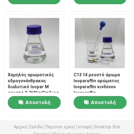
ερώτησης
ερώτησης
Ισοαλκάνες
C13 16 Isoparaffin
C11 13 Isoparaffin
C11 12 Isoparaffin
Χαμηλός αρωματικός
C13 14 ρευστό άρωμα
υδρογονάνθρακας
Isoparaffin αρώματος
διαλυτικό Isopar Μ
Isoparaffin κινδύνου
ρευστό 0.7681g/Cm3 για
Isoparaffin
την προσωπική
Αποστολή
Αποστολή
φροντίδα στη Ρωσία
ερώτησης
ερώτησης
Αρχική Σελίδα
Περίπου εμείς
επαφή
Desktop Site