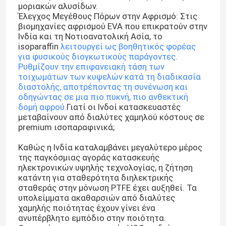
μοριακών αλυσίδων.
Έλεγχος Μεγέθους Πόρων στην Αφρισμό: Στις
βιομηχανίες αφρισμού EVA που επικρατούν στην
Ινδία και τη Νοτιοανατολική Ασία, το
isoparaffin
λειτουργεί ως βοηθητικός φορέας
για φυσικούς διογκωτικούς παράγοντες.
Ρυθμίζουν την επιφανειακή τάση των
τοιχωμάτων των κυψελών κατά τη διαδικασία
διαστολής, αποτρέποντας τη συνένωση και
οδηγώντας σε μια πιο πυκνή, πιο ανθεκτική
δομή αφρού.
Γιατί οι Ινδοί κατασκευαστές
μεταβαίνουν από διαλύτες χαμηλού κόστους σε
premium ισοπαραφινικά;
Καθώς η Ινδία καταλαμβάνει μεγαλύτερο μέρος
της παγκόσμιας αγοράς κατασκευής
Σπίτι
ηλεκτρονικών υψηλής τεχνολογίας, η ζήτηση
κατάντη για σταθερότητα διηλεκτρικής
σταθεράς στην μόνωση PTFE έχει αυξηθεί. Τα
Προϊόντα
υπολείμματα ακαθαρσιών από διαλύτες
χαμηλής ποιότητας έχουν γίνει ένα
ανυπέρβλητο εμπόδιο στην ποιότητα.
βίντεο