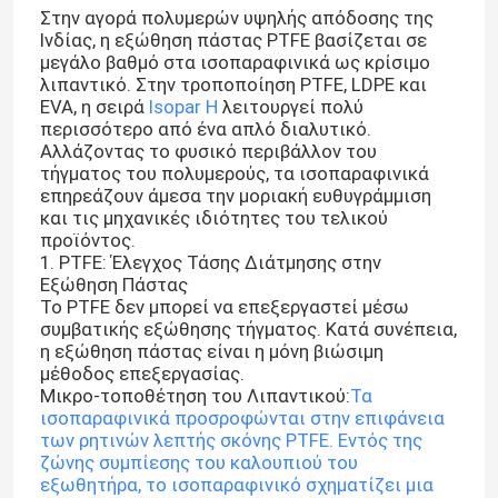
Στην αγορά πολυμερών υψηλής απόδοσης της
Ινδίας, η εξώθηση πάστας PTFE βασίζεται σε
μεγάλο βαθμό στα ισοπαραφινικά ως κρίσιμο
λιπαντικό. Στην τροποποίηση PTFE, LDPE και
EVA, η σειρά
Isopar H
λειτουργεί πολύ
περισσότερο από ένα απλό διαλυτικό.
Αλλάζοντας το φυσικό περιβάλλον του
τήγματος του πολυμερούς, τα ισοπαραφινικά
επηρεάζουν άμεσα την μοριακή ευθυγράμμιση
και τις μηχανικές ιδιότητες του τελικού
προϊόντος.
1. PTFE: Έλεγχος Τάσης Διάτμησης στην
Εξώθηση Πάστας
Το PTFE δεν μπορεί να επεξεργαστεί μέσω
συμβατικής εξώθησης τήγματος. Κατά συνέπεια,
η εξώθηση πάστας είναι η μόνη βιώσιμη
μέθοδος επεξεργασίας.
Μικρο-τοποθέτηση του Λιπαντικού:
Τα
ισοπαραφινικά προσροφώνται στην επιφάνεια
των ρητινών λεπτής σκόνης PTFE. Εντός της
ζώνης συμπίεσης του καλουπιού του
εξωθητήρα, το ισοπαραφινικό σχηματίζει μια