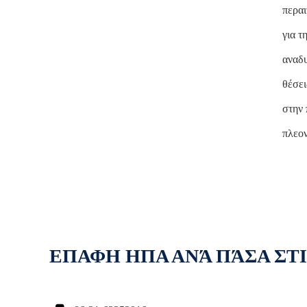
περαι
για τ
αναδυ
θέσει
στην 
πλεον
ΕΠΑΦΗ ΗΠΑ ΑΝΆ ΠΆΣΑ ΣΤ