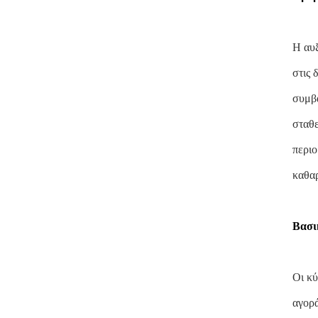
Η αυξ
στις 
συμβά
σταθε
περιο
καθαρ
Βασι
Οι κύ
αγορά