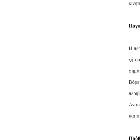
κινητ
Παγκ
Η περ
ζήτησ
σημαν
Βόρει
περιβ
Ανατο
και τ
Πρόβ