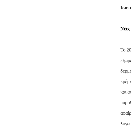
Ισοπ
Νέες
Το 20
εξαιρ
δέρμα
κρέμε
και φ
παραδ
αφαίρ
λόγω 