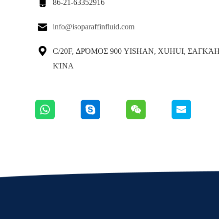

86-21-63352916

info@isoparaffinfluid.com

C/20F, ΔΡΌΜΟΣ 900 YISHAN, XUHUI, ΣΑΓΚΆΗ,
ΚΊΝΑ