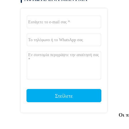
Στείλετε
Οι π