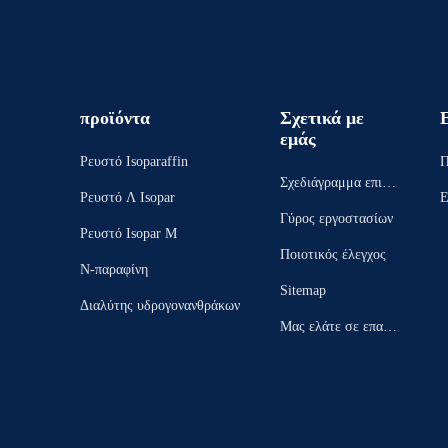
προϊόντα
Σχετικά με
εμάς
Ρευστό Isoparaffin
Π
Σχεδιάγραμμα επιχεί
Ρευστό Λ Isopar
Ε
ρησης
Γύρος εργοστασίων
Ρευστό Isopar Μ
Ποιοτικός έλεγχος
N-παραφίνη
Sitemap
Διαλύτης υδρογονανθράκων
Μας ελάτε σε επαφή
με