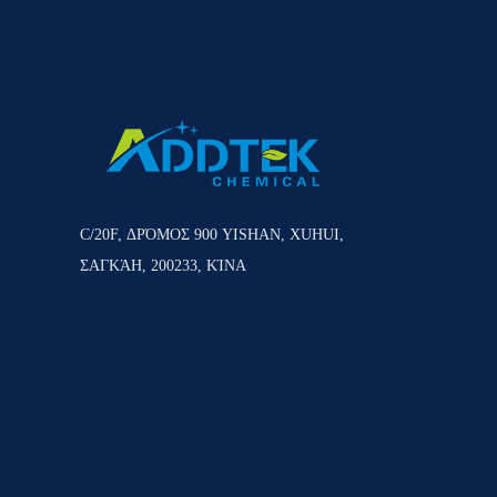
C/20F, ΔΡΌΜΟΣ 900 YISHAN, XUHUI,
ΣΑΓΚΆΗ, 200233, ΚΊΝΑ