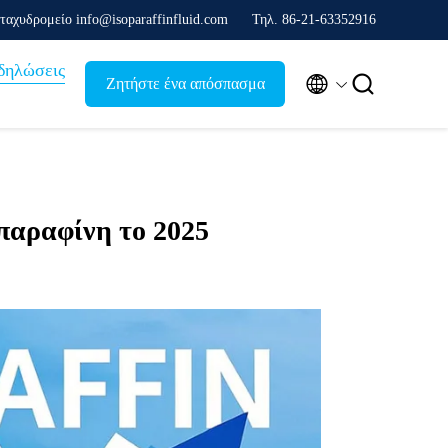
ταχυδρομείο info@isoparaffinfluid.com
Τηλ. 86-21-63352916
δηλώσεις


Ζητήστε ένα απόσπασμα
οπαραφίνη το 2025