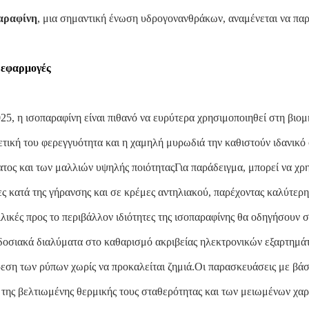
αραφίνη
, μια σημαντική ένωση υδρογονανθράκων, αναμένεται να παρο
 εφαρμογές
25, η ισοπαραφίνη είναι πιθανό να ευρύτερα χρησιμοποιηθεί στη βιο
ετική του φερεγγυότητα και η χαμηλή μυρωδιά την καθιστούν ιδανικό
τος και των μαλλιών υψηλής ποιότηταςΓια παράδειγμα, μπορεί να χρη
ς κατά της γήρανσης και σε κρέμες αντηλιακού, παρέχοντας καλύτερη
ιλικές προς το περιβάλλον ιδιότητες της ισοπαραφίνης θα οδηγήσουν 
οσιακά διαλύματα στο καθαρισμό ακριβείας ηλεκτρονικών εξαρτημάτ
εση των ρύπων χωρίς να προκαλείται ζημιά.Οι παρασκευάσεις με βάσ
της βελτιωμένης θερμικής τους σταθερότητας και των μειωμένων χαρακ