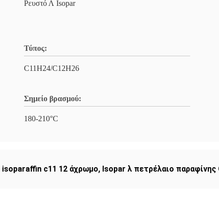
Ρευστό Λ Isopar
Τύπος:
C11H24/C12H26
Σημείο βρασμού:
180-210°C
,
isoparaffin c11 12 άχρωμο
,
Isopar λ πετρέλαιο παραφίνης