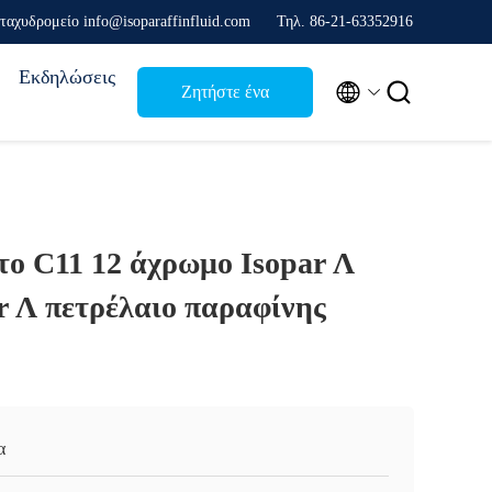
ταχυδρομείο info@isoparaffinfluid.com
Τηλ. 86-21-63352916
Εκδηλώσεις


Ζητήστε ένα
απόσπασμα
το C11 12 άχρωμο Isopar Λ
r Λ πετρέλαιο παραφίνης
α