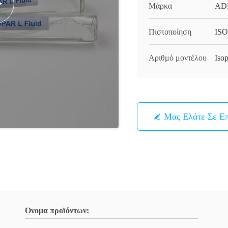
Μάρκα
AD
Πιστοποίηση
ISO
Αριθμό μοντέλου
Iso
Μας Ελάτε Σε Ε
Όνομα προϊόντων: