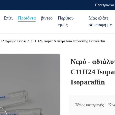
Ηλεκτρονικό 
Σπίτι
Προϊόντα
βίντεο
Περίπου
Μας ελάτε
εμείς
σε επαφή με
12 άχρωμο Isopar Λ C11H24 Isopar Λ πετρέλαιο παραφίνης Isoparaffin
Νερό - αδιάλυ
C11H24 Isopa
Isoparaffin
Τόπος καταγωγής
Κίν