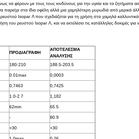
 να φέρουν με τους τους κινδύνους για την υγεία και τα ζητήματα ασ
α παρείχε στα ίδια οφέλη αλλά μια χαμηλότερη μυρωδιά από μερικά άλ
 ρευστού Isopar Λ που σχεδιάζεται για τη χρήση στα χαμηλά καλλυντικ
ση του ρευστού Isopar Λ, και να εκτελέσει τις κατάλληλες δοκιμές για 
ΑΠΟΤΕΛΕΣΜΑ
ΠΡΟΔΙΑΓΡΑΦΗ
ΑΝΑΛΥΣΗΣ
180-210
188.5-203.5
0.01max
0,0003
0,7463
0,7425
1.0-2.7
1,182
62min
65.5
-
80.9
+30
+30
1.0max
0,26