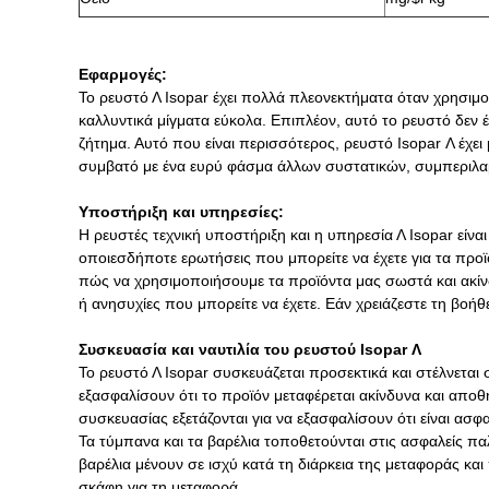
Εφαρμογές:
Το ρευστό Λ Isopar έχει πολλά πλεονεκτήματα όταν χρησιμο
καλλυντικά μίγματα εύκολα. Επιπλέον, αυτό το ρευστό δεν 
ζήτημα. Αυτό που είναι περισσότερος, ρευστό Isopar Λ έχει μ
συμβατό με ένα ευρύ φάσμα άλλων συστατικών, συμπεριλαμ
Υποστήριξη και υπηρεσίες:
Η ρευστές τεχνική υποστήριξη και η υπηρεσία Λ Isopar είνα
οποιεσδήποτε ερωτήσεις που μπορείτε να έχετε για τα προϊ
πώς να χρησιμοποιήσουμε τα προϊόντα μας σωστά και ακίν
ή ανησυχίες που μπορείτε να έχετε. Εάν χρειάζεστε τη βοή
Συσκευασία και ναυτιλία του ρευστού Isopar Λ
Το ρευστό Λ Isopar συσκευάζεται προσεκτικά και στέλνεται 
εξασφαλίσουν ότι το προϊόν μεταφέρεται ακίνδυνα και απο
συσκευασίας εξετάζονται για να εξασφαλίσουν ότι είναι ασφ
Τα τύμπανα και τα βαρέλια τοποθετούνται στις ασφαλείς παλ
βαρέλια μένουν σε ισχύ κατά τη διάρκεια της μεταφοράς κ
σκάφη για τη μεταφορά.