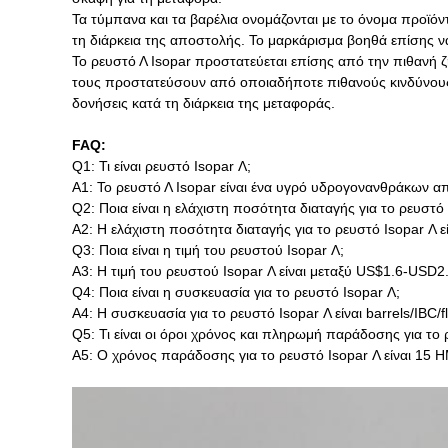
Τα τύμπανα και τα βαρέλια ονομάζονται με το όνομα προϊόντ
τη διάρκεια της αποστολής. Το μαρκάρισμα βοηθά επίσης να
Το ρευστό Λ Isopar προστατεύεται επίσης από την πιθανή ζη
τους προστατεύσουν από οποιαδήποτε πιθανούς κινδύνους ή
δονήσεις κατά τη διάρκεια της μεταφοράς.
FAQ:
Q1: Τι είναι ρευστό Isopar Λ;
Α1: Το ρευστό Λ Isopar είναι ένα υγρό υδρογονανθράκων 
Q2: Ποια είναι η ελάχιστη ποσότητα διαταγής για το ρευστό 
A2: Η ελάχιστη ποσότητα διαταγής για το ρευστό Isopar Λ 
Q3: Ποια είναι η τιμή του ρευστού Isopar Λ;
A3: Η τιμή του ρευστού Isopar Λ είναι μεταξύ US$1.6-USD2.
Q4: Ποια είναι η συσκευασία για το ρευστό Isopar Λ;
A4: Η συσκευασία για το ρευστό Isopar Λ είναι barrels/IBC/
Q5: Τι είναι οι όροι χρόνος και πληρωμή παράδοσης για το 
A5: Ο χρόνος παράδοσης για το ρευστό Isopar Λ είναι 15