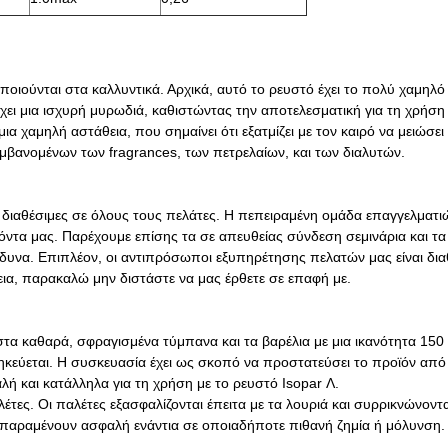
ποιούνται στα καλλυντικά. Αρχικά, αυτό το ρευστό έχει το πολύ χαμηλό
έχει μια ισχυρή μυρωδιά, καθιστώντας την αποτελεσματική για τη χρήση
ια χαμηλή αστάθεια, που σημαίνει ότι εξατμίζει με τον καιρό να μειώσει 
βανομένων των fragrances, των πετρελαίων, και των διαλυτών.
ι διαθέσιμες σε όλους τους πελάτες. Η πεπειραμένη ομάδα επαγγελματιώ
όντα μας. Παρέχουμε επίσης τα σε απευθείας σύνδεση σεμινάρια και τα
δυνα. Επιπλέον, οι αντιπρόσωποι εξυπηρέτησης πελατών μας είναι δια
θεια, παρακαλώ μην διστάστε να μας έρθετε σε επαφή με.
στα καθαρά, σφραγισμένα τύμπανα και τα βαρέλια με μια ικανότητα 150 κλ
θηκεύεται. Η συσκευασία έχει ως σκοπό να προστατεύσει το προϊόν από
αλή και κατάλληλα για τη χρήση με το ρευστό Isopar Λ.
έτες. Οι παλέτες εξασφαλίζονται έπειτα με τα λουριά και συρρικνώνοντα
αι παραμένουν ασφαλή ενάντια σε οποιαδήποτε πιθανή ζημία ή μόλυνση