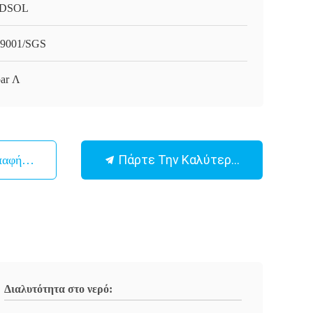
DSOL
9001/SGS
par Λ
Πάρτε Την Καλύτερη Τιμή
παφή Με
Διαλυτότητα στο νερό: