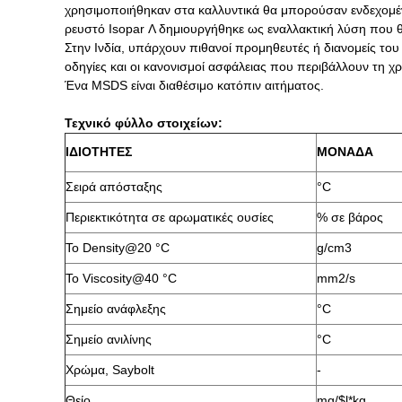
χρησιμοποιήθηκαν στα καλλυντικά θα μπορούσαν ενδεχομένως
ρευστό Isopar Λ δημιουργήθηκε ως εναλλακτική λύση που θ
Στην Ινδία, υπάρχουν πιθανοί προμηθευτές ή διανομείς του
οδηγίες και οι κανονισμοί ασφάλειας που περιβάλλουν τη χρή
Ένα MSDS είναι διαθέσιμο κατόπιν αιτήματος.
Τεχνικό φύλλο στοιχείων:
ΙΔΙΟΤΗΤΕΣ
ΜΟΝΑΔΑ
Σειρά απόσταξης
°C
Περιεκτικότητα σε αρωματικές ουσίες
% σε βάρος
Το Density@20 °C
g/cm3
Το Viscosity@40 °C
mm2/s
Σημείο ανάφλεξης
°C
Σημείο ανιλίνης
°C
Χρώμα, Saybolt
-
Θείο
mg/$l*kg