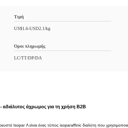
Τιμή
US$1.6-USD2.1/kg
Όροι πληρωμής
LC/TT/DP/DA
ό - αδιάλυτος άχρωμος για τη χρήση B2B
ρευστό Isopar Λ είναι ένας τύπος isoparaffinic διαλύτη που χρησιμοποι