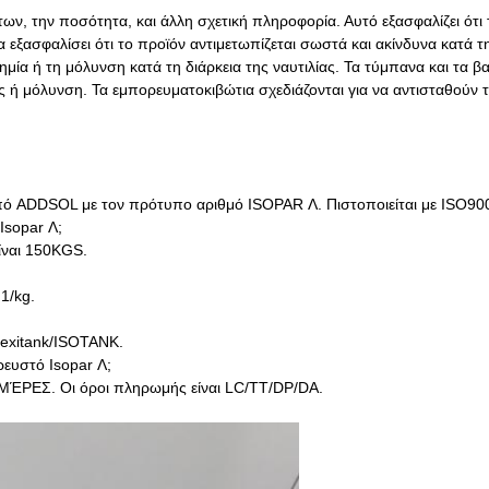
ων, την ποσότητα, και άλλη σχετική πληροφορία. Αυτό εξασφαλίζει ότι 
 εξασφαλίσει ότι το προϊόν αντιμετωπίζεται σωστά και ακίνδυνα κατά τ
μία ή τη μόλυνση κατά τη διάρκεια της ναυτιλίας. Τα τύμπανα και τα β
 μόλυνση. Τα εμπορευματοκιβώτια σχεδιάζονται για να αντισταθούν τις
από ADDSOL με τον πρότυπο αριθμό ISOPAR Λ. Πιστοποιείται με ISO9
Isopar Λ;
είναι 150KGS.
1/kg.
flexitank/ISOTANK.
ρευστό Isopar Λ;
 ΗΜΈΡΕΣ. Οι όροι πληρωμής είναι LC/TT/DP/DA.