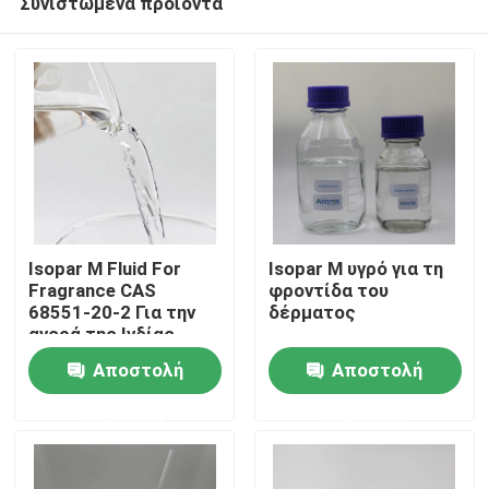
Συνιστώμενα προϊόντα
Isopar M Fluid For
Isopar M υγρό για τη
Fragrance CAS
φροντίδα του
68551-20-2 Για την
δέρματος
αγορά της Ινδίας
Σπίτι
Αποστολή
Αποστολή
Προϊόντα
ερώτησης
ερώτησης
βίντεο