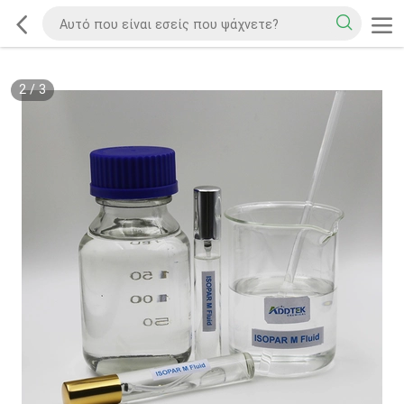
2
/
3