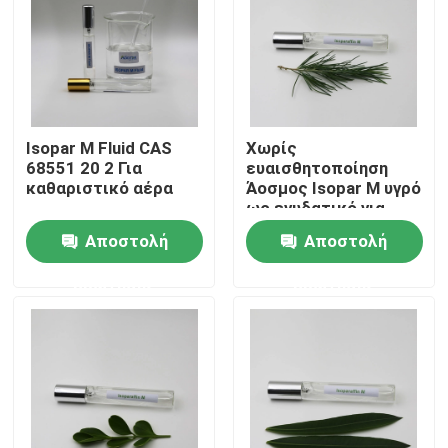
Περίπου εμείς
Γύρος εργοστασίων
Isopar M Fluid CAS
Χωρίς
68551 20 2 Για
ευαισθητοποίηση
Ποιοτικός έλεγχος
καθαριστικό αέρα
Άοσμος Isopar M υγρό
ως ενυδατικό για
καλλυντικά
Αποστολή
Αποστολή
Μας ελάτε σε επαφή με
ερώτησης
ερώτησης
Ειδήσεις
Περιπτώσεις
Ρευστό Isoparaffin