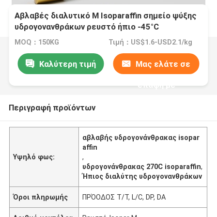
Αβλαβές διαλυτικό Μ Isoparaffin σημείο ψύξης
υδρογονανθράκων ρευστό ήπιο -45°C
MOQ：150KG
Τιμή：US$1.6-USD2.1/kg
Καλύτερη τιμή
Μας ελάτε σε
επαφή με
Περιγραφή προϊόντων
αβλαβής υδρογονάνθρακας isopar
affin
Υψηλό φως:
,
υδρογονάνθρακας 270C isoparaffin
,
Ήπιος διαλύτης υδρογονανθράκων
Όροι πληρωμής
ΠΡΌΟΔΟΣ T/T, L/C, DP, DA