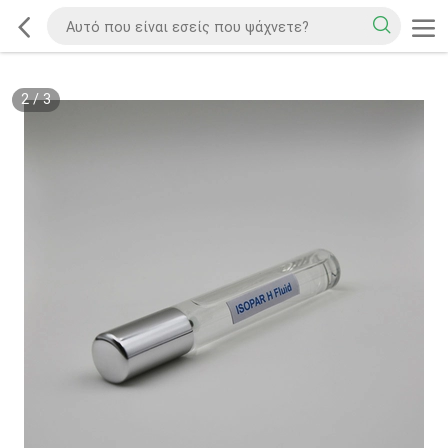
2
/
3