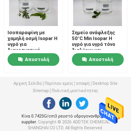
Ρευστό Λ Isopar
Ισοπαραφίνη με
Σημείο ανάφλεξης
C13 14 ισοπαραφίνη
χαμηλή οσμή Isopar H
50°C Min Isopar H
υγρό για
υγρό για υγρό τόνο
διακοσμητική
διαλύουν και
Ρευστό Isopar Μ
επικάλυψη στο
διασκορπίζουν τα
Αποστολή
Αποστολή
Βιετνάμ
χρώματα
Διαλύτης υδρογονανθράκων
ερώτησης
ερώτησης
Αρχική Σελίδα
Περίπου εμείς
επαφή
Desktop Site
Ρευστό Isopar Χ
Sitemap
Πολιτική μυστικότητας
Ρευστό Γ Isopar
Κίνα 0.7425G/cm3 ρευστό υδρογονανθράκων
supplier.
Copyright © 2026 ADDTEK CHEMICAL
Ισοαλκάνες
SHANGHAI CO LTD. All Rights Reserved.