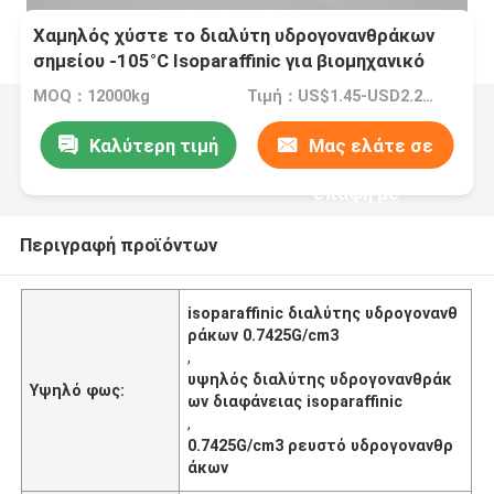
Χαμηλός χύστε το διαλύτη υδρογονανθράκων
σημείου -105°C Isoparaffinic για βιομηχανικό
MOQ：12000kg
Τιμή：US$1.45-USD2.25/kg
Καλύτερη τιμή
Μας ελάτε σε
επαφή με
Περιγραφή προϊόντων
isoparaffinic διαλύτης υδρογονανθ
ράκων 0.7425G/cm3
,
υψηλός διαλύτης υδρογονανθράκ
Υψηλό φως:
ων διαφάνειας isoparaffinic
,
0.7425G/cm3 ρευστό υδρογονανθρ
άκων