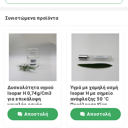
Συνιστώμενα προϊόντα
Δυσκολότητα υγρού
Υγρά με χαμηλή οσμή
Σπίτι
Isopar H 0,74g/Cm3
Isopar H με σημείο
για επικάλυψη
ανάφλεξης 50 °C
χαμηλής οσμής
Προέλευση Κίνα
Προϊόντα
Αποστολή
Αποστολή
ερώτησης
ερώτησης
βίντεο