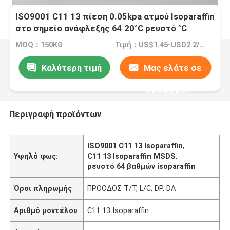
ISO9001 C11 13 πίεση 0.05kpa ατμού Isoparaffin
στο σημείο ανάφλεξης 64 20°C ρευστό °C
Isoparaffin
MOQ：150KG
Τιμή：US$1.45-USD2.2/kg
Καλύτερη τιμή
Μας ελάτε σε
επαφή με
Περιγραφή προϊόντων
ISO9001 C11 13 Isoparaffin
,
Υψηλό φως:
C11 13 Isoparaffin MSDS
,
ρευστό 64 βαθμών isoparaffin
Όροι πληρωμής
ΠΡΌΟΔΟΣ T/T, L/C, DP, DA
Αριθμό μοντέλου
C11 13 Isoparaffin