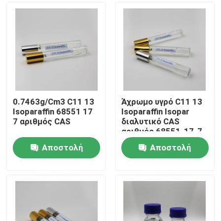
0.7463g/Cm3 C11 13
Άχρωμο υγρό C11 13
Isoparaffin 68551 17
Isoparaffin Isopar
7 αριθμός CAS
διαλυτικό CAS
αριθμός 68551-17-7
Αποστολή
Αποστολή
Σπίτι
ερώτησης
ερώτησης
Προϊόντα
βίντεο