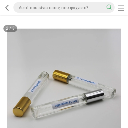
2
/
3