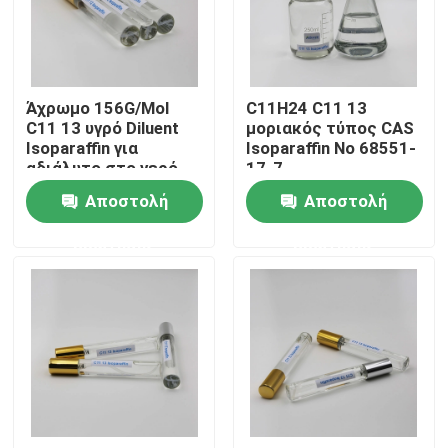
Περίπου εμείς
Άχρωμο 156G/Mol
C11H24 C11 13
Γύρος εργοστασίων
C11 13 υγρό Diluent
μοριακός τύπος CAS
Isoparaffin για
Isoparaffin Νο 68551-
αδιάλυτο στο νερό
17-7
Ποιοτικός έλεγχος
Αποστολή
Αποστολή
ερώτησης
ερώτησης
Μας ελάτε σε επαφή με
Ειδήσεις
Περιπτώσεις
Ρευστό Isoparaffin