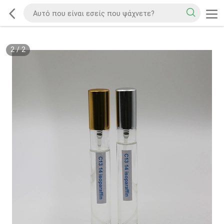
2
/
2