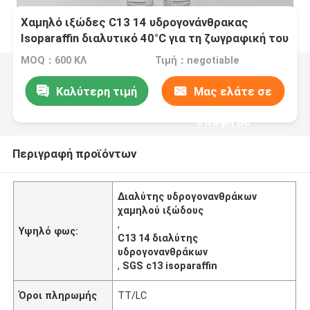
Χαμηλό ιξώδες C13 14 υδρογονάνθρακας
Isoparaffin διαλυτικό 40°C για τη ζωγραφική του
επιστρώματος
MOQ：600 ΚΛ
Τιμή：negotiable
Καλύτερη τιμή
Μας ελάτε σε
επαφή με
Περιγραφή προϊόντων
Διαλύτης υδρογονανθράκων
χαμηλού ιξώδους
,
Υψηλό φως:
C13 14 διαλύτης
υδρογονανθράκων
,
SGS c13 isoparaffin
Όροι πληρωμής
TT/LC