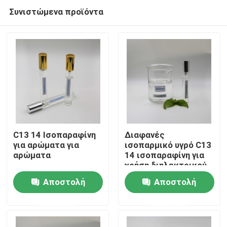
Συνιστώμενα προϊόντα
C13 14 Ισοπαραφίνη
Διαφανές
για αρώματα για
ισοπαρμικό υγρό C13
αρώματα
14 ισοπαραφίνη για
Σπίτι
χρήση διηλεκτρικού
υγρού
Αποστολή
Αποστολή
Προϊόντα
ερώτησης
ερώτησης
βίντεο