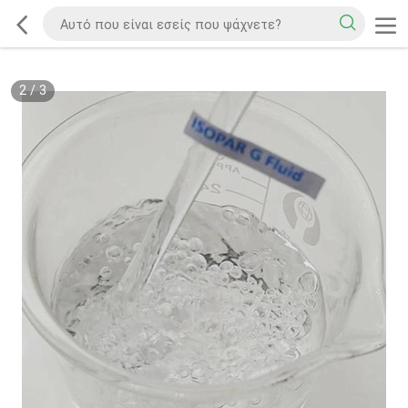
2
/
3