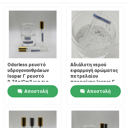
Odorless ρευστό
Αδιάλυτη νερού
υδρογονανθράκων
εφαρμογή αρώματος
Isopar Γ ρευστό
πετρελαίου
0.74g/Cm3 για τις
παραφίνης Isopar Γ
εμπορικές χρήσεις
Isopar διαλυτική υγρή
Σπίτι
Αποστολή
Αποστολή
ερώτησης
ερώτησης
Προϊόντα
βίντεο