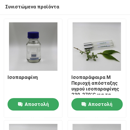
Συνιστώμενα προϊόντα
Ισοπαραφίνη
Ισοπαράφαιρα M
Περιοχή απόσταξης
υγρού ισοπαραφίνης
Σπίτι
230-270°C για τα
υγρά μεταλλουργίας
Αποστολή
Αποστολή
Προϊόντα
ερώτησης
ερώτησης
βίντεο