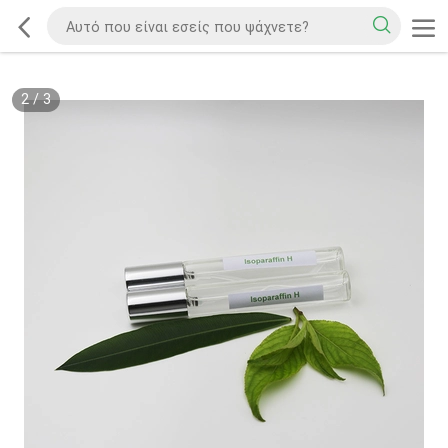
2
/
3