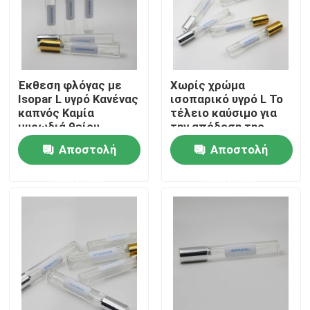
Έκθεση φλόγας με
Χωρίς χρώμα
Isopar L υγρό Κανένας
ισοπαρικό υγρό L Το
καπνός Καμία
τέλειο καύσιμο για
μυρωδιά θείου
την απόδοση της
φλόγας
Αποστολή
Αποστολή
ερώτησης
ερώτησης
Σπίτι
Προϊόντα
βίντεο